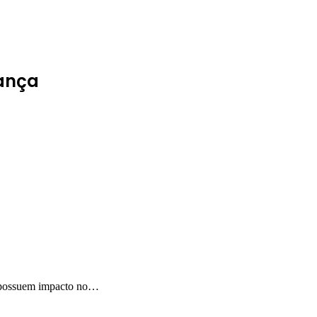
iança
s possuem impacto no…