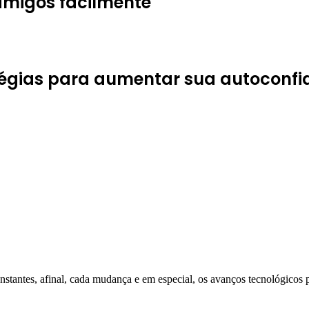
amigos facilmente
tégias para aumentar sua autoconf
o até 2023, segundo o Senai
nstantes, afinal, cada mudança e em especial, os avanços tecnológico