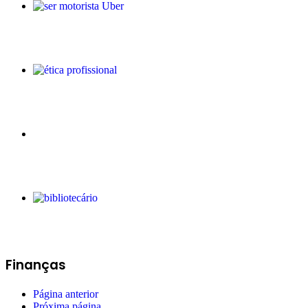
De casa às ruas: tudo o que voc
Guia da ética profissional: apr
Autônomo do INSS: veja o que é 
Bibliotecário: um profissional 
Finanças
Página anterior
Próxima página