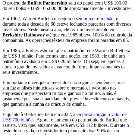
O projeto da
Buffett Partnership
saiu do papel com US$ 100,00
do seu bolso e US$ 105.000,00 de aproximadamente 7 investidores.
Em 1962, Warren Buffett conseguiu o seu
primeiro milhão
, e
durante toda a década de 60 esteve fechando parcerias com diversos
investidores. Neste mesmo ano, ele fez um investimento em
Berkshire Hathaway
até que em 1965 obteve 100% do controle da
companhia. As operações têxteis da empresa foram paradas em 85.
Em 1985, a Forbes estimou que o patrimônio de Warren Buffett era
de US$ 1 bilhão. Para termos uma noção, em 1983, ele tinha um
patrimônio avaliado em US$ 620 milhões. Ou seja, em apenas 2
anos, o grande investidor alavancou de forma impressionantes os
seus investimentos.
É importante dizer que o investidor não segue as tendências, mas
sim faz análises minuciosas sobre o mercado, investindo nas
empresas que prospectam frutos e ganhos no futuro. Aliás, é
justamente pela sua capacidade de ‘prever’ investimentos rentáveis,
que ganhou a alcunha de oráculo de omaha.
E quanto à Berkshire, bem em 2022,
a empresa atingiu o valor de
US$ 700 bilhões.
Agora, o aumento do patrimônio de Buffett que
assusta, visto que, atualmente, está em US$ 112 bilhões. Durante o
resto de sua vida, o investidor tem planos de doar 99% de seu