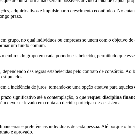
 que de outra forma não seriam possíveis devido à falta de capital próp
ações, adquirir ativos e impulsionar o crescimento econômico. No enta
longo prazo.
em grupo, no qual indivíduos ou empresas se unem com o objetivo de ad
 formar um fundo comum.
 membros do grupo em cada período estabelecido, permitindo que esses
e, dependendo das regras estabelecidas pelo contrato de consórcio. Ao l
estipulados.
 sem a incidência de juros, tornando-se uma opção atrativa para aquele
prazo significativo até a contemplação, o que
requer disciplina finan
ém deve ser levado em conta ao decidir participar desse sistema.
inanceiras e preferências individuais de cada pessoa. Até porque o fi
trato é aprovado.