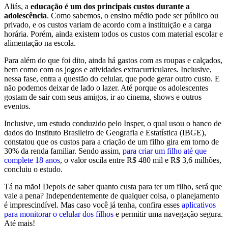
Aliás, a
educação é um dos principais custos durante a
adolescência
. Como sabemos, o ensino médio pode ser público ou
privado, e os custos variam de acordo com a instituição e a carga
horária. Porém, ainda existem todos os custos com material escolar e
alimentação na escola.
Para além do que foi dito, ainda há gastos com as roupas e calçados,
bem como com os jogos e atividades extracurriculares. Inclusive,
nessa fase, entra a questão do celular, que pode gerar outro custo. E
não podemos deixar de lado o lazer. Até porque os adolescentes
gostam de sair com seus amigos, ir ao cinema, shows e outros
eventos.
Inclusive, um estudo conduzido pelo Insper, o qual usou o banco de
dados do Instituto Brasileiro de Geografia e Estatística (IBGE),
constatou que os custos para a criação de um filho gira em torno de
30% da renda familiar. Sendo assim,
para criar um filho até que
complete 18 anos
, o valor oscila entre R$ 480 mil e R$ 3,6 milhões,
concluiu o estudo.
Tá na mão! Depois de saber quanto custa para ter um filho, será que
vale a pena? Independentemente de qualquer coisa, o planejamento
é imprescindível. Mas caso você já tenha, confira esses
aplicativos
para monitorar o celular dos filhos
e permitir uma navegação segura.
Até mais!