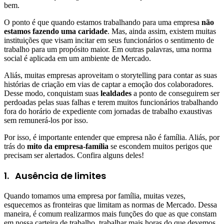
bem.
O ponto é que quando estamos trabalhando para uma empresa
não
estamos fazendo uma caridade
. Mas, ainda assim, existem muitas
instituições que visam incitar em seus funcionários o sentimento de
trabalho para um propósito maior. Em outras palavras, uma norma
social é aplicada em um ambiente de Mercado.
Aliás, muitas empresas aproveitam o storytelling para contar as suas
histórias de criação em vias de captar a emoção dos colaboradores.
Desse modo, conquistam suas
lealdades
a ponto de conseguirem ser
perdoadas pelas suas falhas e terem muitos funcionários trabalhando
fora do horário de expediente com jornadas de trabalho exaustivas
sem remunerá-los por isso.
Por isso, é importante entender que empresa não é família. Aliás, por
trás do
mito da empresa-família
se escondem muitos perigos que
precisam ser alertados. Confira alguns deles!
1.
Ausência de limites
Quando tomamos uma empresa por família, muitas vezes,
esquecemos as fronteiras que limitam as normas de Mercado. Dessa
maneira, é comum realizarmos mais funções do que as que constam
em nossa carteira de trabalho, trabalhar mais horas do que devemos