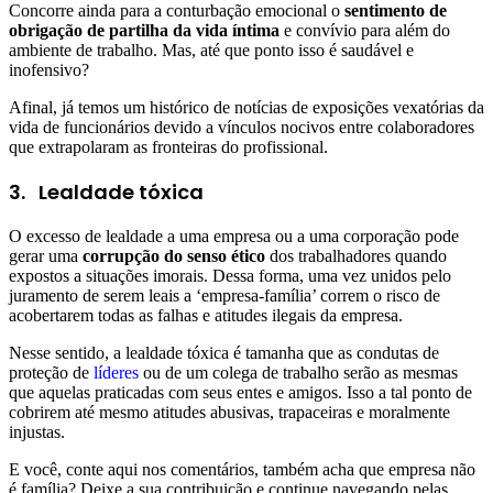
Concorre ainda para a conturbação emocional o
sentimento de
obrigação de partilha da vida íntima
e convívio para além do
ambiente de trabalho. Mas, até que ponto isso é saudável e
inofensivo?
Afinal, já temos um histórico de notícias de exposições vexatórias da
vida de funcionários devido a vínculos nocivos entre colaboradores
que extrapolaram as fronteiras do profissional.
3. Lealdade tóxica
O excesso de lealdade a uma empresa ou a uma corporação pode
gerar uma
corrupção do senso ético
dos trabalhadores quando
expostos a situações imorais. Dessa forma, uma vez unidos pelo
juramento de serem leais a ‘empresa-família’ correm o risco de
acobertarem todas as falhas e atitudes ilegais da empresa.
Nesse sentido, a lealdade tóxica é tamanha que as condutas de
proteção de
líderes
ou de um colega de trabalho serão as mesmas
que aquelas praticadas com seus entes e amigos. Isso a tal ponto de
cobrirem até mesmo atitudes abusivas, trapaceiras e moralmente
injustas.
E você, conte aqui nos comentários, também acha que empresa não
é família? Deixe a sua contribuição e continue navegando pelas