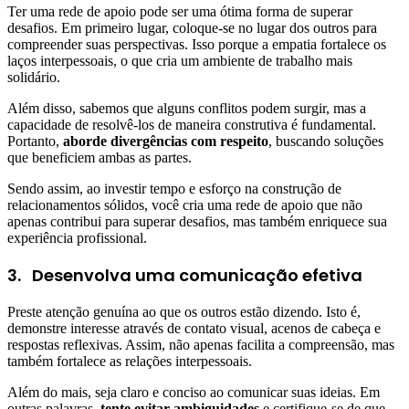
Ter uma rede de apoio pode ser uma ótima forma de superar
desafios. Em primeiro lugar, coloque-se no lugar dos outros para
compreender suas perspectivas. Isso porque a empatia fortalece os
laços interpessoais, o que cria um ambiente de trabalho mais
solidário.
Além disso, sabemos que alguns conflitos podem surgir, mas a
capacidade de resolvê-los de maneira construtiva é fundamental.
Portanto,
aborde divergências com respeito
, buscando soluções
que beneficiem ambas as partes.
Sendo assim, ao investir tempo e esforço na construção de
relacionamentos sólidos, você cria uma rede de apoio que não
apenas contribui para superar desafios, mas também enriquece sua
experiência profissional.
3.
Desenvolva uma comunicação efetiva
Preste atenção genuína ao que os outros estão dizendo. Isto é,
demonstre interesse através de contato visual, acenos de cabeça e
respostas reflexivas. Assim, não apenas facilita a compreensão, mas
também fortalece as relações interpessoais.
Além do mais, seja claro e conciso ao comunicar suas ideias. Em
outras palavras,
tente evitar ambiguidades
e certifique-se de que