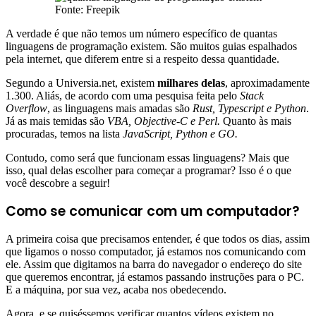
Fonte: Freepik
A verdade é que não temos um número específico de quantas
linguagens de programação existem. São muitos guias espalhados
pela internet, que diferem entre si a respeito dessa quantidade.
Segundo a Universia.net, existem
milhares delas
, aproximadamente
1.300. Aliás, de acordo com uma pesquisa feita pelo
Stack
Overflow
, as linguagens mais amadas são
Rust, Typescript e Python
.
Já as mais temidas são
VBA, Objective-C e Perl.
Quanto às mais
procuradas, temos na lista
JavaScript, Python e GO.
Contudo, como será que funcionam essas linguagens? Mais que
isso, qual delas escolher para começar a programar? Isso é o que
você descobre a seguir!
Como se comunicar com um computador?
A primeira coisa que precisamos entender, é que todos os dias, assim
que ligamos o nosso computador, já estamos nos comunicando com
ele. Assim que digitamos na barra do navegador o endereço do site
que queremos encontrar, já estamos passando instruções para o PC.
E a máquina, por sua vez, acaba nos obedecendo.
Agora, e se quiséssemos verificar quantos vídeos existem no