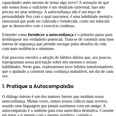
capacidades antes mesmo de tentar algo novo? A sensação de que
não somos bons o suficiente é um obstáculo universal, mas não
precisa ser uma sentença. A autoconfiança não é um traço de
personalidade fixo com o qual nascemos; é uma habilidade mental e
emocional que pode ser cultivada e fortalecida, como um músculo
que se desenvolve com o exercício contínuo.
Entender como
fortalecer a autoconfiança
é o primeiro passo para
desbloquear seu verdadeiro potencial. Trata-se de construir uma base
interna de segurança que permite navegar pelos desafios da vida
com mais resiliência e otimismo.
Este processo envolve a adoção de hábitos diários que, aos poucos,
reprogramam nossa percepção sobre nós mesmos e nossas
habilidades. Neste guia, exploraremos nove hábitos transformadores
que o ajudarão a construir uma confiança inabalável, um dia de cada
vez.
1. Pratique a Autocompaixão
O diálogo interno é um dos maiores fatores que moldam nossa
autoconfiança. Muitas vezes, somos nossos críticos mais severos,
usando uma linguagem que jamais usaríamos com um amigo. A
autocompaixão é o antídoto para essa autocrítica destrutiva. Consiste
em tratar a si mesmo com a mesma gentileza, cuidado e