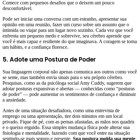
Comece com pequenos desafios que o deixem um pouco
desconfortável.
Pode ser iniciar uma conversa com um estranho, apresentar sua
opinião em uma reunião, fazer um curso sobre um assunto que o
intimida ou viajar para um lugar novo sozinho. Cada vez que você
enfrenta um pequeno medo e sobrevive, seu cérebro aprende que
você é mais capaz e resiliente do que imaginava. A coragem se torna
um hábito, e a confiança floresce.
5. Adote uma Postura de Poder
Sua linguagem corporal não apenas comunica aos outros como você
se sente, mas também envia sinais para o seu próprio cérebro.
Pesquisas, como as da psicóloga social Amy Cuddy, sugerem que
adotar posturas expansivas e abertas — conhecidas como “posturas
de poder” — pode aumentar os sentimentos de confiança e diminuir
a ansiedade.
Antes de uma situação desafiadora, como uma entrevista de
emprego ou uma apresentação, tire dois minutos em um local
privado. Fique de pé, com as pernas afastadas, as mãos nos quadris
e o queixo erguido. Essa simples mudança física pode alterar sua
fisiologia e mentalidade, fazendo com que você entre na situação
sentindo-se mais seguro e presente.
Sua postura molda sua mente
.