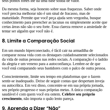
seus pontos fortes lhe dá uma base sólida de valor.
Da mesma forma, seja honesto sobre suas fraquezas. Saber onde
você precisa melhorar não é um sinal de fracasso, mas de
maturidade. Permite que você peça ajuda sem vergonha, busque
conhecimento para preencher as lacunas ou simplesmente aceite que
certas áreas não são o seu forte. Essa clareza remove a ansiedade de
tentar ser alguém que você não é.
8. Limite a Comparação Social
Em um mundo hiperconectado, é fácil cair na armadilha de
comparar nossa vida com os destaques cuidadosamente selecionados
da vida de outras pessoas nas redes sociais. A comparação é o ladrão
da alegria e um veneno para a autoconfiança. Lembre-se de que
você está comparando seus bastidores com o palco de outra pessoa.
Conscientemente, limite seu tempo em plataformas que o fazem
sentir-se inadequado. Deixe de seguir contas que despertam inveja
ou autocrítica. Em vez disso, concentre-se em sua própria jornada,
seu próprio progresso e suas próprias metas. A única comparação
saudável é com quem você era ontem.
Celebre seu próprio
crescimento
, não importa o quão lento pareça.
9. Aprenda a Dizer “Não”