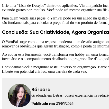
Crie uma “Lista de Desejos” dentro do aplicativo. Viu um padrão incrí
evitando gastos por impulso. Você pode até mesmo organizar sua fila 
Para quem vende suas peças, o YarnPal pode ser um aliado na gestão d
são fundamentais para calcular o preço final do seu produto de forma j
Conclusão: Sua Criatividade, Agora Organiz
O YarnPal surge como uma resposta moderna a um desafio antigo: como
remover os obstáculos que geram frustração, como a perda de informa
Ao adotar esta ferramenta, você transforma seu hobby em uma jornada m
inventário e o acompanhamento detalhado do progresso lhe dão o pode
Convidamos você a mergulhar neste universo de organização. Baixe o Ya
Liberte seu potencial criativo, uma carreira de cada vez.
Bárbara
Graduada em Letras, possui experiência na redação
Publicado em: 25/05/2026