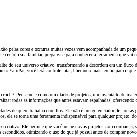
aixão pelas cores e texturas muitas vezes vem acompanhada de um pequ
te cenário soa familiar, prepare-se para conhecer a ferramenta que vai r
talhe do seu universo criativo, transformando a desordem em um fluxo de
m o YarnPal, você terá controle total, liberando mais tempo para o que 
ô e crochê. Pense nele como um diário de projetos, um inventário de ma
ntralizar todas as informações que antes estavam espalhadas, oferecendo 
dades de quem trabalha com fios. Ele não é um gerenciador de tarefas ge
ios, ele se torna uma ferramenta indispensável para qualquer projeto, 
o criativo. Ele permite que você inicie novos projetos com confiança, s
os escondidos, otimizando o uso do que já possui antes de comprar novos