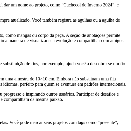
sível dar um nome ao projeto, como “Cachecol de Inverno 2024”, e
empre atualizado. Você também registra as agulhas ou a agulha de
jeto, como mangas ou corpo da peça. A seção de anotações permite
ótima maneira de visualizar sua evolução e compartilhar com amigos.
substituição de fios, por exemplo, ajuda você a descobrir se um fio
ras em uma amostra de 10×10 cm. Embora não substituam uma fita
os idiomas, perfeito para quem se aventura em padrões internacionais.
 progresso e inspirando outros usuários. Participar de desafios e
que compartilham da mesma paixão.
las. Você pode marcar seus projetos com tags como “presente”,