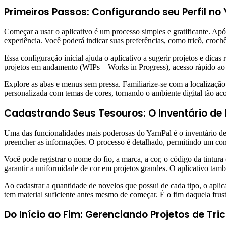
Primeiros Passos: Configurando seu Perfil no
Começar a usar o aplicativo é um processo simples e gratificante. Apó
experiência. Você poderá indicar suas preferências, como tricô, croch
Essa configuração inicial ajuda o aplicativo a sugerir projetos e dica
projetos em andamento (WIPs – Works in Progress), acesso rápido ao se
Explore as abas e menus sem pressa. Familiarize-se com a localização 
personalizada com temas de cores, tornando o ambiente digital tão ac
Cadastrando Seus Tesouros: O Inventário de 
Uma das funcionalidades mais poderosas do YarnPal é o inventário de
preencher as informações. O processo é detalhado, permitindo um con
Você pode registrar o nome do fio, a marca, a cor, o código da tintura
garantir a uniformidade de cor em projetos grandes. O aplicativo també
Ao cadastrar a quantidade de novelos que possui de cada tipo, o aplic
tem material suficiente antes mesmo de começar. É o fim daquela frustr
Do Início ao Fim: Gerenciando Projetos de Tri