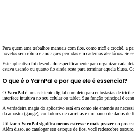
Para quem ama trabalhos manuais com fios, como tricô e crochê, a p
novelos sem rótulo e anotações perdidas em cadernos aleatórios. Se es
Este aplicativo foi desenhado especificamente para organizar cada de
estava usando ou quanto fio ainda resta para terminar aquela blusa. Co
O que é o YarnPal e por que ele é essencial?
O
YarnPal
é um assistente digital completo para entusiastas de tric
interface intuitiva no seu celular ou tablet. Sua função principal é ce
A verdadeira magia do aplicativo está em como ele entende as necessi
da amostra (gauge), contadores de carreiras e um banco de dados de f
Utilizar o
YarnPal
significa
menos estresse e mais prazer
no process
Além disso, ao catalogar seu estoque de fios, você redescobre tesour