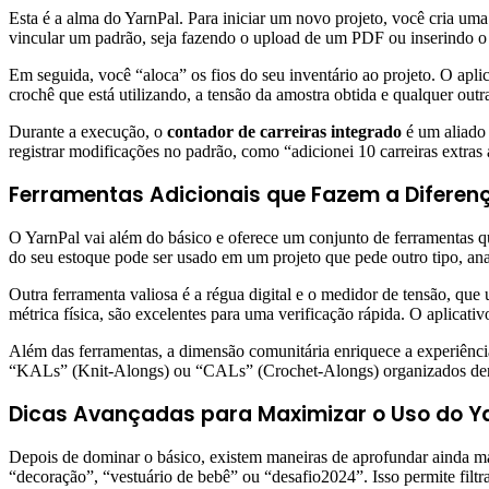
Esta é a alma do YarnPal. Para iniciar um novo projeto, você cria um
vincular um padrão, seja fazendo o upload de um PDF ou inserindo o
Em seguida, você “aloca” os fios do seu inventário ao projeto. O apl
crochê que está utilizando, a tensão da amostra obtida e qualquer outr
Durante a execução, o
contador de carreiras integrado
é um aliado 
registrar modificações no padrão, como “adicionei 10 carreiras extra
Ferramentas Adicionais que Fazem a Diferen
O YarnPal vai além do básico e oferece um conjunto de ferramentas qu
do seu estoque pode ser usado em um projeto que pede outro tipo, a
Outra ferramenta valiosa é a régua digital e o medidor de tensão, qu
métrica física, são excelentes para uma verificação rápida. O aplicat
Além das ferramentas, a dimensão comunitária enriquece a experiência.
“KALs” (Knit-Alongs) ou “CALs” (Crochet-Alongs) organizados dentr
Dicas Avançadas para Maximizar o Uso do Y
Depois de dominar o básico, existem maneiras de aprofundar ainda m
“decoração”, “vestuário de bebê” ou “desafio2024”. Isso permite filtra