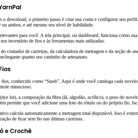
 YarnPal
s o download, o primeiro passo é criar sua conta e configurar seu perfil
ê ou ambos, e até mesmo seu nível de habilidade.
s relevantes para você. A tela principal, ou dashboard, funciona como s
u inventário de fios e às ferramentas mais utilizadas.
do contador de carreiras, da calculadora de metragem e da seção de ano
onchegante quanto seu cantinho de artesanato.
Fios
 fios, conhecido como “Stash”. Aqui é onde você cataloga cada novelo 
trole minucioso.
 (dye lot), a composição da fibra (lã, algodão, acrílico), o peso do nov
m permite que você adicione uma foto do rótulo ou do próprio fio, facil
ativo calcula automaticamente a metragem total disponível. Isso é extre
ação de ficar sem fio nas últimas carreiras.
cô e Crochê