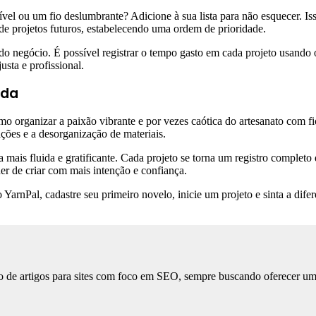
vel ou um fio deslumbrante? Adicione à sua lista para não esquecer. Iss
de projetos futuros, estabelecendo uma ordem de prioridade.
o negócio. É possível registrar o tempo gasto em cada projeto usando o
usta e profissional.
ada
 organizar a paixão vibrante e por vezes caótica do artesanato com fi
ções e a desorganização de materiais.
ais fluida e gratificante. Cada projeto se torna um registro completo d
r de criar com mais intenção e confiança.
rnPal, cadastre seu primeiro novelo, inicie um projeto e sinta a difere
 de artigos para sites com foco em SEO, sempre buscando oferecer uma l