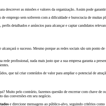
para descrever as missões e valores da organização. Assim pode garanti
des de emprego sem sofrerem com a dificuldade e burocracia de muitas 
perfis detalhados e anúncios para alcançar e captar candidatos relevan
e alcançará o sucesso. Mesmo porque as redes sociais são um ponto de 
 rede profissional, nada mais justo que a sua empresa garanta a presenç
ientes.
dos, que tal criar conteúdos de valor para ampliar o potencial de atr
i? Muito pelo contrário, fazemos questão de encerrar com chave de o
nto das conversões em seu negócio.
ntados
e direcione mensagens ao público-alvo, seguindo critérios como i