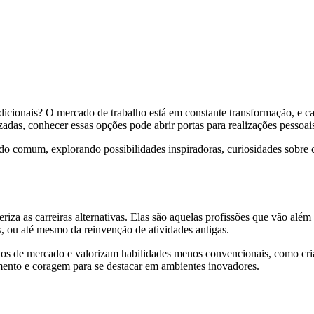
adicionais? O mercado de trabalho está em constante transformação, e c
das, conhecer essas opções pode abrir portas para realizações pessoais 
m do comum, explorando possibilidades inspiradoras, curiosidades sobre
iza as carreiras alternativas. Elas são aquelas profissões que vão além 
 ou até mesmo da reinvenção de atividades antigas.
chos de mercado e valorizam habilidades menos convencionais, como cri
imento e coragem para se destacar em ambientes inovadores.