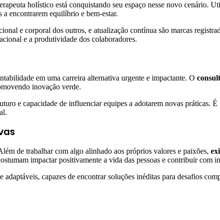
erapeuta holístico está conquistando seu espaço nesse novo cenário. Ut
s a encontrarem equilíbrio e bem-estar.
ional e corporal dos outros, e atualização contínua são marcas regist
acional e a produtividade dos colaboradores.
ntabilidade em uma carreira alternativa urgente e impactante. O
consul
promovendo inovação verde.
futuro e capacidade de influenciar equipes a adotarem novas práticas.
al.
ivas
. Além de trabalhar com algo alinhado aos próprios valores e paixões,
ex
 costumam impactar positivamente a vida das pessoas e contribuir com 
 e adaptáveis, capazes de encontrar soluções inéditas para desafios co