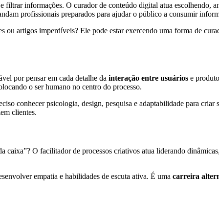
e filtrar informações. O curador de conteúdo digital atua escolhendo, 
dam profissionais preparados para ajudar o público a consumir inform
es ou artigos imperdíveis? Ele pode estar exercendo uma forma de curado
sável por pensar em cada detalhe da
interação entre usuários
e produtos
colocando o ser humano no centro do processo.
reciso conhecer psicologia, design, pesquisa e adaptabilidade para cri
zem clientes.
a caixa”? O facilitador de processos criativos atua liderando dinâmicas
desenvolver empatia e habilidades de escuta ativa. É uma
carreira alter