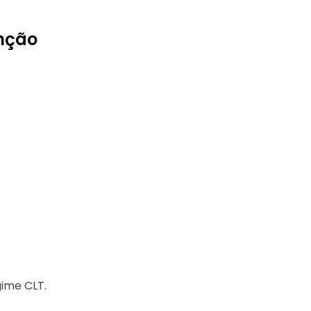
nção
gime CLT.