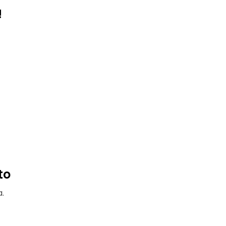
!
to
.