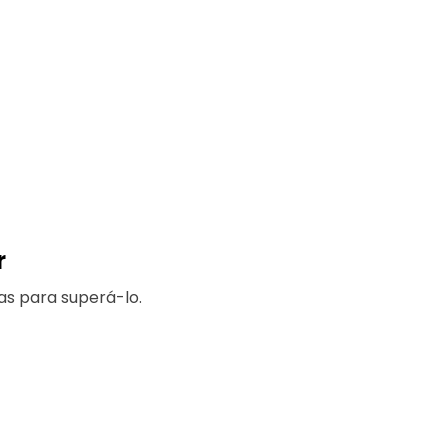
r
s para superá-lo.