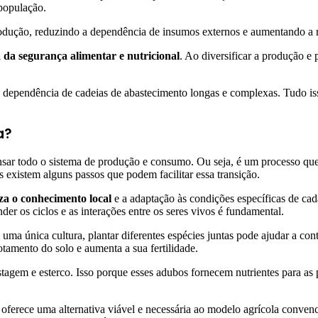
 população.
ção, reduzindo a dependência de insumos externos e aumentando a resi
 da segurança alimentar e nutricional
. Ao diversificar a produção e
 a dependência de cadeias de abastecimento longas e complexas. Tudo is
a?
ensar todo o sistema de produção e consumo. Ou seja, é um processo q
existem alguns passos que podem facilitar essa transição.
iza o conhecimento local
e a adaptação às condições específicas de cad
der os ciclos e as interações entre os seres vivos é fundamental.
uma única cultura, plantar diferentes espécies juntas pode ajudar a cont
otamento do solo e aumenta a sua fertilidade.
agem e esterco. Isso porque esses adubos fornecem nutrientes para as p
, oferece uma alternativa viável e necessária ao modelo agrícola conve