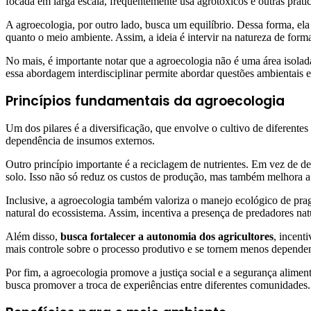
focada em larga escala, frequentemente usa agrotóxicos e outras prá
A agroecologia, por outro lado, busca um equilíbrio. Dessa forma, ela
quanto o meio ambiente. Assim, a ideia é intervir na natureza de forma 
No mais, é importante notar que a agroecologia não é uma área isolad
essa abordagem interdisciplinar permite abordar questões ambientais e
Princípios fundamentais da agroecologia
Um dos pilares é a diversificação, que envolve o cultivo de diferentes
dependência de insumos externos.
Outro princípio importante é a reciclagem de nutrientes. Em vez de de
solo. Isso não só reduz os custos de produção, mas também melhora a
Inclusive, a agroecologia também valoriza o manejo ecológico de prag
natural do ecossistema. Assim, incentiva a presença de predadores natur
Além disso,
busca fortalecer a autonomia dos agricultores
, incent
mais controle sobre o processo produtivo e se tornem menos dependen
Por fim, a agroecologia promove a justiça social e a segurança alimen
busca promover a troca de experiências entre diferentes comunidades.