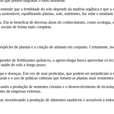
ticas que podem degradar o meio ambiente.
 entende que a fertilidade do solo depende da matéria orgânica e que a
sustentável, equilibrando plantas, solo, nutrientes, luz solar e umidade.
a. Ela se beneficia de diversas áreas do conhecimento, como ecologia, 
 sociais de forma mais completa.
 espécies de plantas e a criação de animais em conjunto. Certamente, isso
pender de fertilizantes químicos, a agroecologia busca aproveitar os re
 saúde do solo a longo prazo.
as e doenças. Em vez de usar pesticidas, que podem ser prejudiciais à
ais e o uso de práticas culturais que tornem as plantas mais resistentes
ivando a produção de sementes crioulas e o desenvolvimento de tecnolog
tes de empresas externas.
tar, incentivando a produção de alimentos saudáveis e acessíveis a tod