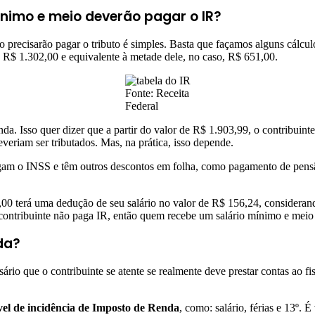
nimo e meio deverão pagar o IR?
 precisarão pagar o tributo é simples. Basta que façamos alguns cálcu
e R$ 1.302,00 e equivalente à metade dele, no caso, R$ 651,00.
Fonte: Receita
Federal
enda. Isso quer dizer que a partir do valor de R$ 1.903,99, o contribui
veriam ser tributados. Mas, na prática, isso depende.
pagam o INSS e têm outros descontos em folha, como pagamento de pensã
,00 terá uma dedução de seu salário no valor de R$ 156,24, considera
contribuinte não paga IR, então quem recebe um salário mínimo e meio 
da?
ário que o contribuinte se atente se realmente deve prestar contas ao 
vel de incidência de Imposto de Renda
, como: salário, férias e 13º.