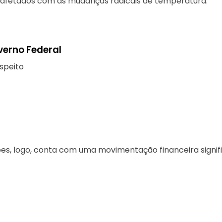
is afetados com as mudanças radicais de temperatura.
verno Federal
espeito
, logo, conta com uma movimentação financeira signifi