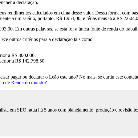
encher a declaração.
eus rendimentos calculados em cima desse valor. Dessa forma, com base
alente a um salário, portanto, R$ 1.953,00, e férias mais ⅓ a R$ 2.604,
93,00. Em outras palavras, se esta for a única fonte de renda do trabal
ece outros critérios para a declaração tais como:
erior a R$ 300.000;
uperior a R$ 142.798,50;
ecisar pagar ou declarar o Leão este ano? No mais, se curtiu este conte
osto de Renda do mundo?
lista em SEO, atua há 5 anos com planejamento, produção e revisão tex