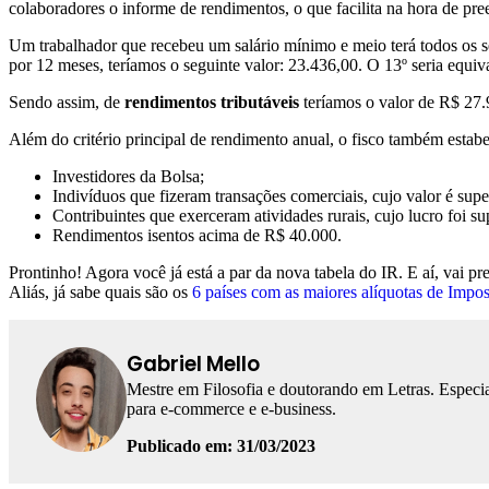
colaboradores o informe de rendimentos, o que facilita na hora de pre
Um trabalhador que recebeu um salário mínimo e meio terá todos os s
por 12 meses, teríamos o seguinte valor: 23.436,00. O 13º seria equiv
Sendo assim, de
rendimentos tributáveis
teríamos o valor de R$ 27.9
Além do critério principal de rendimento anual, o fisco também estabel
Investidores da Bolsa;
Indivíduos que fizeram transações comerciais, cujo valor é sup
Contribuintes que exerceram atividades rurais, cujo lucro foi s
Rendimentos isentos acima de R$ 40.000.
Prontinho! Agora você já está a par da nova tabela do IR. E aí, vai pr
Aliás, já sabe quais são os
6 países com as maiores alíquotas de Imp
Gabriel Mello
Mestre em Filosofia e doutorando em Letras. Especia
para e-commerce e e-business.
Publicado em: 31/03/2023