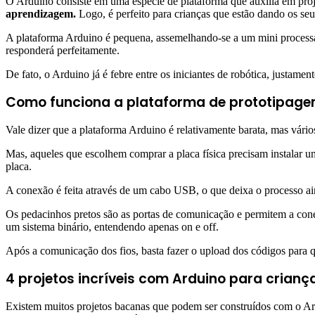
O Arduino consiste em uma espécie de plataforma que auxilia em proje
aprendizagem.
Logo, é perfeito para crianças que estão dando os seu
A plataforma Arduino é pequena, assemelhando-se a um mini processa
responderá perfeitamente.
De fato, o Arduino já é febre entre os iniciantes de robótica, justam
Como funciona a plataforma de prototipag
Vale dizer que a plataforma Arduino é relativamente barata, mas vário
Mas, aqueles que escolhem comprar a placa física precisam instalar 
placa.
A conexão é feita através de um cabo USB, o que deixa o processo ain
Os pedacinhos pretos são as portas de comunicação e permitem a cone
um sistema binário, entendendo apenas on e off.
Após a comunicação dos fios, basta fazer o upload dos códigos para q
4 projetos incríveis com Arduino para crianç
Existem muitos projetos bacanas que podem ser construídos com o Ar