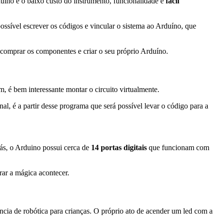
uino é o baixo custo do instrumento, funcionalidade e
fácil
ssível escrever os códigos e vincular o sistema ao Arduíno, que
e comprar os componentes e criar o seu próprio Arduíno.
, é bem interessante montar o circuito virtualmente.
inal, é a partir desse programa que será possível levar o código para a
ás, o Arduino possui cerca de
14 portas digitais
que funcionam com
rar a mágica acontecer.
ncia de robótica para crianças. O próprio ato de acender um led com a