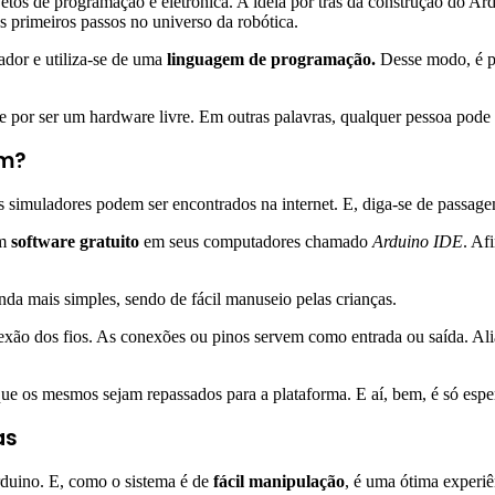
tos de programação e eletrônica. A ideia por trás da construção do Ard
s primeiros passos no universo da robótica.
dor e utiliza-se de uma
linguagem de programação.
Desse modo, é po
ente por ser um hardware livre. Em outras palavras, qualquer pessoa pod
em?
s simuladores podem ser encontrados na internet. E, diga-se de passagem
um
software gratuito
em seus computadores chamado
Arduino IDE
. Af
da mais simples, sendo de fácil manuseio pelas crianças.
xão dos fios. As conexões ou pinos servem como entrada ou saída. Ali
ue os mesmos sejam repassados para a plataforma. E aí, bem, é só espe
as
duino. E, como o sistema é de
fácil manipulação
, é uma ótima experiê