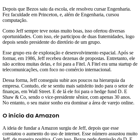
Depois que Bezos saiu da escola, ele resolveu cursar Engenharia.
Fez faculdade em Princeton, e, além de Engenharia, cursou
computação.
Como Jeff sempre teve notas muito boas, isso ofertou diversas
oportunidades. Com isso, ele participou de duas fraternidades, logo
depois sendo presidente do diretório de um grupo.
Esse grupo era de exploração e desenvolvimento espacial. Após se
formar, em 1986, Jeff recebeu dezenas de propostas. Entretanto, ele
não aceitou muitas delas, e foi para a Fitel. A Fitel era uma startup de
telecomunicações, com foco no comércio internacional.
Dessa forma, Jeff conseguiu subir aos poucos na hierarquia da
empresa. Contudo, ele se sentiu mais satisfeito indo para o setor de
finanças, em Wall Street. E de lá ele foi para o hedge fund D. E
Shaw & Co, sendo o vice-presidente sênior, com apenas 30 anos.
No entanto, o seu maior sonho era dominar a área de varejo online.
O início da Amazon
A ideia de fundar a Amazon surgiu de Jeff, depois que esse
constatou o aumento do uso de internet. Esse número assustou muito
Jeff, de maneira positiva. Com isso, Bezos pede demissão da D. E.