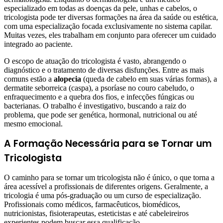
especializado em todas as doenças da pele, unhas e cabelos, o
tricologista pode ter diversas formações na área da saúde ou estética,
com uma especialização focada exclusivamente no sistema capilar.
Muitas vezes, eles trabalham em conjunto para oferecer um cuidado
integrado ao paciente.
O escopo de atuação do tricologista é vasto, abrangendo o
diagnóstico e o tratamento de diversas disfunções. Entre as mais
comuns estão a
alopecia
(queda de cabelo em suas várias formas), a
dermatite seborreica (caspa), a psoríase no couro cabeludo, o
enfraquecimento e a quebra dos fios, e infecções fúngicas ou
bacterianas. O trabalho é investigativo, buscando a raiz do
problema, que pode ser genética, hormonal, nutricional ou até
mesmo emocional.
A Formação Necessária para se Tornar um
Tricologista
O caminho para se tornar um tricologista não é único, o que torna a
área acessível a profissionais de diferentes origens. Geralmente, a
tricologia é uma pós-graduação ou um curso de especialização.
Profissionais como médicos, farmacêuticos, biomédicos,
nutricionistas, fisioterapeutas, esteticistas e até cabeleireiros
experientes podem buscar essa qualificação.