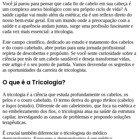
Você já parou para pensar que cada fio de cabelo em sua cabeça é
um complexo anexo biológico com seu próprio ciclo de vida? A
saúde capilar vai muito além da estética; ela é um reflexo direto do
nosso bem-estar geral. Em um mundo onde a preocupação com a
saúde e a aparência andam juntas, surge uma profissão fascinante e
cada vez mais essencial: a tricologia.
Este campo científico, dedicado ao estudo e tratamento dos cabelos
e do couro cabeludo, abre portas para uma jornada profissional
repleta de descobertas e propósito. Se você sente curiosidade sobre a
ciência por trás de um cabelo saudável e deseja transformar vidas,
este artigo é o seu ponto de partida. Vamos desvendar os segredos e
as oportunidades da carreira de tricologista.
O que é a Tricologia?
A tricologia é a ciência que estuda profundamente os cabelos, os
pelos e o couro cabeludo. O termo deriva do grego
thrikos
(cabelo)
e
logos
(estudo). Diferente de um cabeleireiro, que foca na estética e
no embelezamento dos fios, o tricologista atua na saúde da estrutura
capilar, investigando as causas de problemas e propondo soluções
terapêuticas.
É crucial também diferenciar o tricologista do médico
dermatologista. Enquanto o dermatologista é um médico