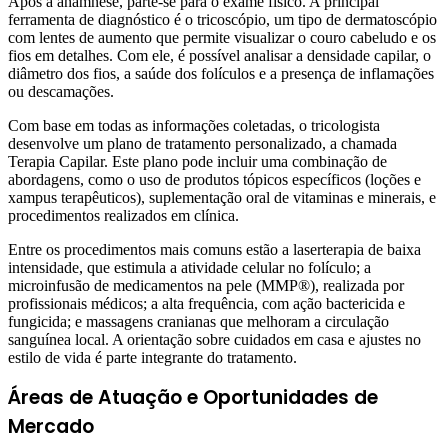
Após a anamnese, parte-se para o exame físico. A principal
ferramenta de diagnóstico é o tricoscópio, um tipo de dermatoscópio
com lentes de aumento que permite visualizar o couro cabeludo e os
fios em detalhes. Com ele, é possível analisar a densidade capilar, o
diâmetro dos fios, a saúde dos folículos e a presença de inflamações
ou descamações.
Com base em todas as informações coletadas, o tricologista
desenvolve um plano de tratamento personalizado, a chamada
Terapia Capilar. Este plano pode incluir uma combinação de
abordagens, como o uso de produtos tópicos específicos (loções e
xampus terapêuticos), suplementação oral de vitaminas e minerais, e
procedimentos realizados em clínica.
Entre os procedimentos mais comuns estão a laserterapia de baixa
intensidade, que estimula a atividade celular no folículo; a
microinfusão de medicamentos na pele (MMP®), realizada por
profissionais médicos; a alta frequência, com ação bactericida e
fungicida; e massagens cranianas que melhoram a circulação
sanguínea local. A orientação sobre cuidados em casa e ajustes no
estilo de vida é parte integrante do tratamento.
Áreas de Atuação e Oportunidades de
Mercado