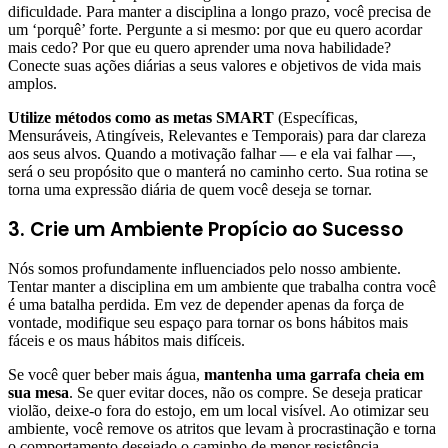
dificuldade. Para manter a disciplina a longo prazo, você precisa de
um ‘porquê’ forte. Pergunte a si mesmo: por que eu quero acordar
mais cedo? Por que eu quero aprender uma nova habilidade?
Conecte suas ações diárias a seus valores e objetivos de vida mais
amplos.
Utilize métodos como as metas SMART
(Específicas,
Mensuráveis, Atingíveis, Relevantes e Temporais) para dar clareza
aos seus alvos. Quando a motivação falhar — e ela vai falhar —,
será o seu propósito que o manterá no caminho certo. Sua rotina se
torna uma expressão diária de quem você deseja se tornar.
3. Crie um Ambiente Propício ao Sucesso
Nós somos profundamente influenciados pelo nosso ambiente.
Tentar manter a disciplina em um ambiente que trabalha contra você
é uma batalha perdida. Em vez de depender apenas da força de
vontade, modifique seu espaço para tornar os bons hábitos mais
fáceis e os maus hábitos mais difíceis.
Se você quer beber mais água,
mantenha uma garrafa cheia em
sua mesa
. Se quer evitar doces, não os compre. Se deseja praticar
violão, deixe-o fora do estojo, em um local visível. Ao otimizar seu
ambiente, você remove os atritos que levam à procrastinação e torna
o comportamento desejado o caminho de menor resistência.