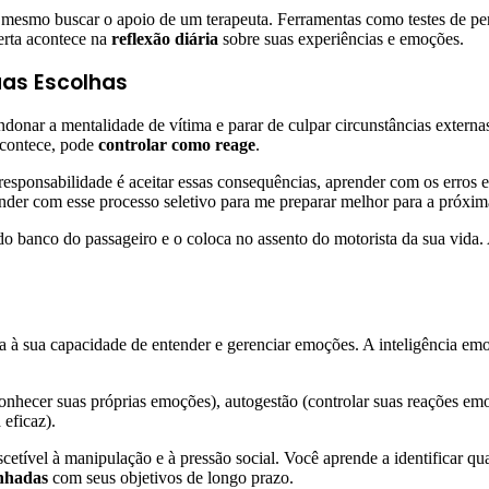
até mesmo buscar o apoio de um terapeuta. Ferramentas como testes de 
erta acontece na
reflexão diária
sobre suas experiências e emoções.
uas Escolhas
onar a mentalidade de vítima e parar de culpar circunstâncias externas
acontece, pode
controlar como reage
.
sponsabilidade é aceitar essas consequências, aprender com os erros e
er com esse processo seletivo para me preparar melhor para a próxim
o banco do passageiro e o coloca no assento do motorista da sua vida. 
 à sua capacidade de entender e gerenciar emoções. A inteligência emo
conhecer suas próprias emoções), autogestão (controlar suas reações em
 eficaz).
cetível à manipulação e à pressão social. Você aprende a identificar q
inhadas
com seus objetivos de longo prazo.