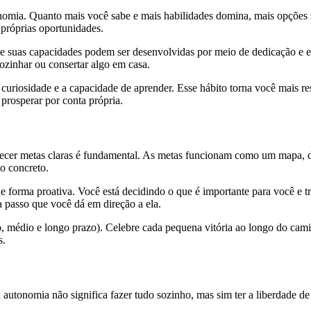
nomia. Quanto mais você sabe e mais habilidades domina, mais opções
 próprias oportunidades.
ue suas capacidades podem ser desenvolvidas por meio de dedicação e esf
zinhar ou consertar algo em casa.
a curiosidade e a capacidade de aprender. Esse hábito torna você mais 
 prosperar por conta própria.
lecer metas claras é fundamental. As metas funcionam como um mapa, da
o concreto.
de forma proativa. Você está decidindo o que é importante para você e 
a passo que você dá em direção a ela.
o, médio e longo prazo). Celebre cada pequena vitória ao longo do cam
s.
utonomia não significa fazer tudo sozinho, mas sim ter a liberdade d