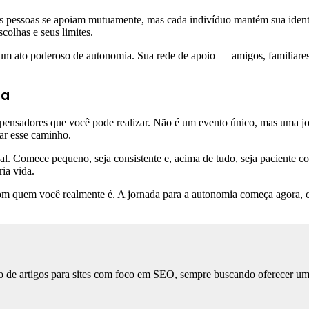
s pessoas se apoiam mutuamente, mas cada indivíduo mantém sua ident
colhas e seus limites.
 um ato poderoso de autonomia. Sua rede de apoio — amigos, familiare
ia
nsadores que você pode realizar. Não é um evento único, mas uma jorn
ar esse caminho.
l. Comece pequeno, seja consistente e, acima de tudo, seja paciente co
ia vida.
a com quem você realmente é. A jornada para a autonomia começa agora,
 de artigos para sites com foco em SEO, sempre buscando oferecer uma l