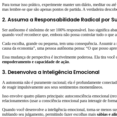
Para tornar isso prático, experimente manter um diário, meditar ou 
mas lembre-se que são apenas pontos de partida. A verdadeira descob
2. Assuma a Responsabilidade Radical por S
Ser autônomo é sinônimo de ser 100% responsável. Isso significa aband
quando você reconhece que, embora não possa controlar tudo o que 
Cada escolha, grande ou pequena, tem uma consequência. Assumir a re
causa da economia”, uma pessoa autônoma pensa: “O que posso aprend
Essa mudança de perspectiva é incrivelmente poderosa. Ela tira você d
empoderamento e capacidade de ação
.
3. Desenvolva a Inteligência Emocional
A autonomia não é puramente racional; ela é profundamente conectada
de reagir impulsivamente aos seus sentimentos momentâneos.
Isso envolve quatro pilares principais: autoconsciência emocional (re
relacionamentos (usar a consciência emocional para interagir de forma
Quando você desenvolve a inteligência emocional, torna-se menos sus
nublando seu julgamento, permitindo fazer escolhas mais
sábias e al