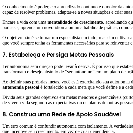
O conhecimento é poder, e o aprendizado contínuo é o motor da auto
capaz de resolver problemas, adaptar-se a novas situações e criar suas
Encare a vida com uma
mentalidade de crescimento
, acreditando q
podcasts, aprenda um novo idioma ou uma habilidade prática, como co
O objetivo não é se tornar um especialista em tudo, mas sim cultivar 
que você sempre tenha as ferramentas necessárias para se reinventar e
7. Estabeleça e Persiga Metas Pessoais
Ter autonomia sem direção pode levar à deriva. É por isso que estabe
transformam o desejo abstrato de “ser autônomo” em um plano de açã
Ao definir suas próprias metas, você está exercitando sua autonomia 
autonomia pessoal
é fortalecido a cada meta que você define e a cad
Divida seus grandes objetivos em metas menores e gerenciáveis (curt
de viver a vida segundo as expectativas ou os planos de outras pessoa
8. Construa uma Rede de Apoio Saudável
Um erro comum é confundir autonomia com isolamento. A verdadeira a
que incentive seu crescimento, em vez de criar dependência.