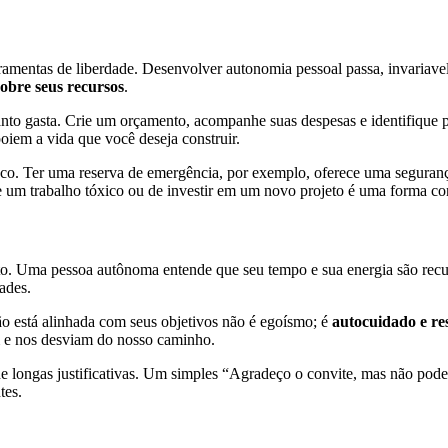
amentas de liberdade. Desenvolver autonomia pessoal passa, invariavel
sobre seus recursos
.
to gasta. Crie um orçamento, acompanhe suas despesas e identifique par
oiem a vida que você deseja construir.
co. Ter uma reserva de emergência, por exemplo, oferece uma segurança
de um trabalho tóxico ou de investir em um novo projeto é uma forma co
to. Uma pessoa autônoma entende que seu tempo e sua energia são recurs
dades.
o está alinhada com seus objetivos não é egoísmo; é
autocuidado e re
 e nos desviam do nosso caminho.
longas justificativas. Um simples “Agradeço o convite, mas não poderei 
tes.