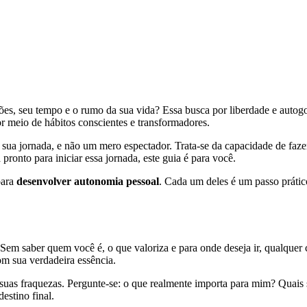
isões, seu tempo e o rumo da sua vida? Essa busca por liberdade e aut
r meio de hábitos conscientes e transformadores.
da sua jornada, e não um mero espectador. Trata-se da capacidade de faz
 pronto para iniciar essa jornada, este guia é para você.
para
desenvolver autonomia pessoal
. Cada um deles é um passo prático
. Sem saber quem você é, o que valoriza e para onde deseja ir, qualque
m sua verdadeira essência.
suas fraquezas. Pergunte-se: o que realmente importa para mim? Quais 
estino final.