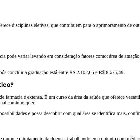
ferece disciplinas eletivas, que contribuem para o aprimoramento de ou
ácia pode variar levando em consideração fatores como: área de atuação
pós concluir a graduação está entre R$ 2.102,65 e R$ 8.675,49.
tico?
 farmácia é extensa. É um curso da área da saúde que oferece versatili
qual caminho quer.
sibilidades e possa descobrir com qual área se identifica mais, confir
e durante o tratamento da doença, trabalhando em conjunto com médicos 