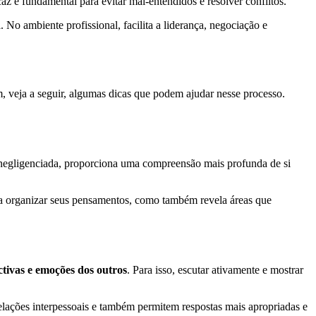
az é fundamental para evitar mal-entendidos e resolver conflitos.
. No ambiente profissional, facilita a liderança, negociação e
 veja a seguir, algumas dicas que podem ajudar nesse processo.
s negligenciada, proporciona uma compreensão mais profunda de si
 a organizar seus pensamentos, como também revela áreas que
ctivas e emoções dos outros
. Para isso, escutar ativamente e mostrar
elações interpessoais e também permitem respostas mais apropriadas e