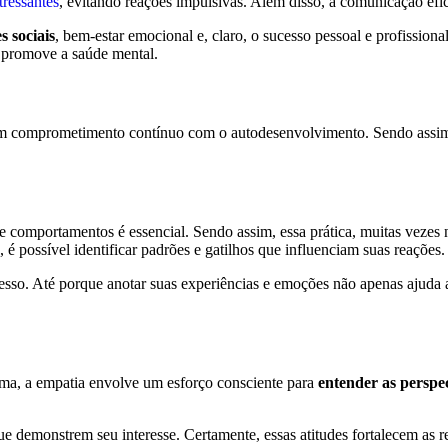
tressantes
, evitando reações impulsivas. Além disso, a comunicação efic
s sociais
, bem-estar emocional e, claro, o sucesso pessoal e profissional
e promove a saúde mental.
 um comprometimento contínuo com o autodesenvolvimento. Sendo assim,
 e comportamentos é essencial. Sendo assim, essa prática, muitas veze
é possível identificar padrões e gatilhos que influenciam suas reações.
esso. Até porque anotar suas experiências e emoções não apenas ajuda
rma, a empatia envolve um esforço consciente para
entender as perspe
e demonstrem seu interesse. Certamente, essas atitudes fortalecem as r