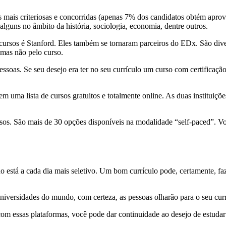
is criteriosas e concorridas (apenas 7% dos candidatos obtém aprovaçã
lguns no âmbito da história, sociologia, economia, dentre outros.
cursos é Stanford. Eles também se tornaram parceiros do EDx. São div
, mas não pelo curso.
soas. Se seu desejo era ter no seu currículo um curso com certificação
m uma lista de cursos gratuitos e totalmente online. As duas instituiç
sos. São mais de 30 opções disponíveis na modalidade “self-paced”. Vo
o está a cada dia mais seletivo. Um bom currículo pode, certamente, fa
universidades do mundo, com certeza, as pessoas olharão para o seu cur
om essas plataformas, você pode dar continuidade ao desejo de estudar