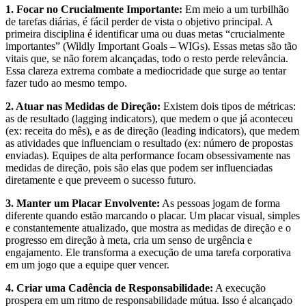
1. Focar no Crucialmente Importante:
Em meio a um turbilhão
de tarefas diárias, é fácil perder de vista o objetivo principal. A
primeira disciplina é identificar uma ou duas metas “crucialmente
importantes” (Wildly Important Goals – WIGs). Essas metas são tão
vitais que, se não forem alcançadas, todo o resto perde relevância.
Essa clareza extrema combate a mediocridade que surge ao tentar
fazer tudo ao mesmo tempo.
2. Atuar nas Medidas de Direção:
Existem dois tipos de métricas:
as de resultado (lagging indicators), que medem o que já aconteceu
(ex: receita do mês), e as de direção (leading indicators), que medem
as atividades que influenciam o resultado (ex: número de propostas
enviadas). Equipes de alta performance focam obsessivamente nas
medidas de direção, pois são elas que podem ser influenciadas
diretamente e que preveem o sucesso futuro.
3. Manter um Placar Envolvente:
As pessoas jogam de forma
diferente quando estão marcando o placar. Um placar visual, simples
e constantemente atualizado, que mostra as medidas de direção e o
progresso em direção à meta, cria um senso de urgência e
engajamento. Ele transforma a execução de uma tarefa corporativa
em um jogo que a equipe quer vencer.
4. Criar uma Cadência de Responsabilidade:
A execução
prospera em um ritmo de responsabilidade mútua. Isso é alcançado