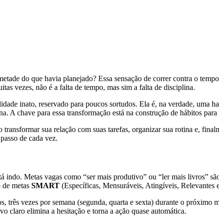
metade do que havia planejado? Essa sensação de correr contra o tempo
as vezes, não é a falta de tempo, mas sim a falta de disciplina.
idade inato, reservado para poucos sortudos. Ela é, na verdade, uma hab
na. A chave para essa transformação está na construção de hábitos para 
o transformar sua relação com suas tarefas, organizar sua rotina e, fina
 passo de cada vez.
está indo. Metas vagas como “ser mais produtivo” ou “ler mais livros” 
do de metas
SMART
(Específicas, Mensuráveis, Atingíveis, Relevantes 
 três vezes por semana (segunda, quarta e sexta) durante o próximo mê
vo claro elimina a hesitação e torna a ação quase automática.