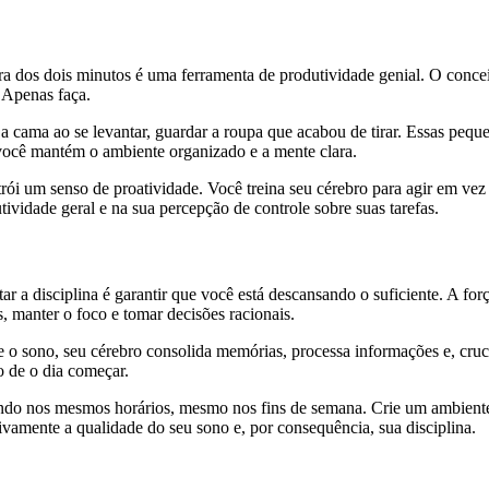
a dos dois minutos é uma ferramenta de produtividade genial. O conceit
. Apenas faça.
 a cama ao se levantar, guardar a roupa que acabou de tirar. Essas peq
 você mantém o ambiente organizado e a mente clara.
ói um senso de proatividade. Você treina seu cérebro para agir em vez d
vidade geral e na sua percepção de controle sobre suas tarefas.
 a disciplina é garantir que você está descansando o suficiente. A forç
, manter o foco e tomar decisões racionais.
 o sono, seu cérebro consolida memórias, processa informações e, cruci
o de o dia começar.
ando nos mesmos horários, mesmo nos fins de semana. Crie um ambiente 
vamente a qualidade do seu sono e, por consequência, sua disciplina.