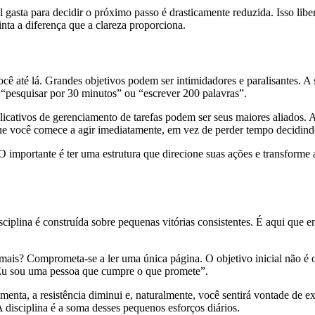
 gasta para decidir o próximo passo é drasticamente reduzida. Isso libe
a a diferença que a clareza proporciona.
cê até lá. Grandes objetivos podem ser intimidadores e paralisantes. A 
o “pesquisar por 30 minutos” ou “escrever 200 palavras”.
icativos de gerenciamento de tarefas podem ser seus maiores aliados. Ao 
que você comece a agir imediatamente, em vez de perder tempo decidin
 O importante é ter uma estrutura que direcione suas ações e transforme
ciplina é construída sobre pequenas vitórias consistentes. É aqui que en
s? Comprometa-se a ler uma única página. O objetivo inicial não é o r
 “Eu sou uma pessoa que cumpre o que promete”.
menta, a resistência diminui e, naturalmente, você sentirá vontade de 
 disciplina é a soma desses pequenos esforços diários.