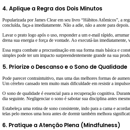
4. Aplique a Regra dos Dois Minutos
Popularizada por James Clear em seu livro “Hábitos Atômicos”, a regr
concluída, faça-a imediatamente. Não a adie, não a anote para depois
Lavar o prato logo após o uso, responder a um e-mail rápido, arrumar
drena sua energia e força de vontade. Ao executá-las imediatamente,
Essa regra combate a procrastinação em sua forma mais básica e constr
simples pode ter um impacto surpreendentemente grande na sua produti
5. Priorize o Descanso e o Sono de Qualidade
Pode parecer contraintuitivo, mas uma das melhores formas de aumentar
Um cérebro cansado tem muito mais dificuldade em resistir a impulsos
O sono de qualidade é essencial para a recuperação cognitiva. Durante
dia seguinte. Negligenciar o sono é sabotar sua disciplina antes mesm
Estabeleça uma rotina de sono consistente, indo para a cama e acord
telas pelo menos uma hora antes de dormir também melhora significati
6. Pratique a Atenção Plena (Mindfulness)