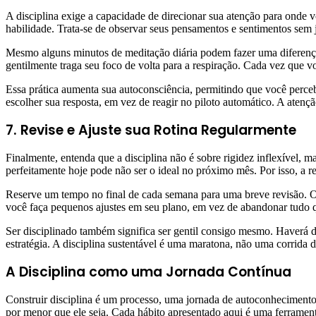
A disciplina exige a capacidade de direcionar sua atenção para onde vo
habilidade. Trata-se de observar seus pensamentos e sentimentos sem j
Mesmo alguns minutos de meditação diária podem fazer uma diferença
gentilmente traga seu foco de volta para a respiração. Cada vez que v
Essa prática aumenta sua autoconsciência, permitindo que você perce
escolher sua resposta, em vez de reagir no piloto automático. A atençã
7. Revise e Ajuste sua Rotina Regularmente
Finalmente, entenda que a disciplina não é sobre rigidez inflexível, 
perfeitamente hoje pode não ser o ideal no próximo mês. Por isso, a 
Reserve um tempo no final de cada semana para uma breve revisão. O 
você faça pequenos ajustes em seu plano, em vez de abandonar tudo 
Ser disciplinado também significa ser gentil consigo mesmo. Haverá d
estratégia. A disciplina sustentável é uma maratona, não uma corrida 
A Disciplina como uma Jornada Contínua
Construir disciplina é um processo, uma jornada de autoconhecimento 
por menor que ele seja. Cada hábito apresentado aqui é uma ferramen