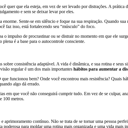
cê quer que ela esteja, em vez de ser levado por distrações. A prática 
ulgamento e sem se deixar levar por eles.
 enorme. Sente-se em silêncio e foque na sua respiração. Quando sua 
ocê faz isso, está fortalecendo seu “músculo” do foco.
ba o impulso de procrastinar ou se distrair no momento em que ele sur
o plena é a base para o autocontrole consciente.
mas sobre consistência adaptável. A vida é dinâmica, e sua rotina e se
revisão regular é um dos mais importantes
hábitos para aumentar a dis
que funcionou bem? Onde você encontrou mais resistência? Quais hábit
quando algo dá errado.
ias em que você não conseguirá cumprir tudo. Em vez de se culpar, ana
de 100 metros.
e aprimoramento contínuo. Não se trata de se tornar uma pessoa perfei
ta poderosa para moldar uma rotina mais organizada e uma vida mais in