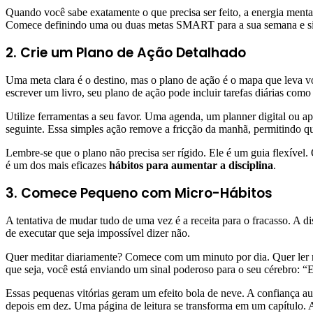
Quando você sabe exatamente o que precisa ser feito, a energia mental
Comece definindo uma ou duas metas SMART para a sua semana e sint
2. Crie um Plano de Ação Detalhado
Uma meta clara é o destino, mas o plano de ação é o mapa que leva vo
escrever um livro, seu plano de ação pode incluir tarefas diárias com
Utilize ferramentas a seu favor. Uma agenda, um planner digital ou apl
seguinte. Essa simples ação remove a fricção da manhã, permitindo 
Lembre-se que o plano não precisa ser rígido. Ele é um guia flexível.
é um dos mais eficazes
hábitos para aumentar a disciplina
.
3. Comece Pequeno com Micro-Hábitos
A tentativa de mudar tudo de uma vez é a receita para o fracasso. A dis
de executar que seja impossível dizer não.
Quer meditar diariamente? Comece com um minuto por dia. Quer ler mai
que seja, você está enviando um sinal poderoso para o seu cérebro:
Essas pequenas vitórias geram um efeito bola de neve. A confiança au
depois em dez. Uma página de leitura se transforma em um capítulo. A