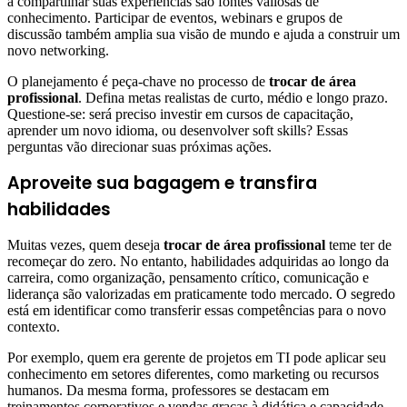
a compartilhar suas experiências são fontes valiosas de
conhecimento. Participar de eventos, webinars e grupos de
discussão também amplia sua visão de mundo e ajuda a construir um
novo networking.
O planejamento é peça-chave no processo de
trocar de área
profissional
. Defina metas realistas de curto, médio e longo prazo.
Questione-se: será preciso investir em cursos de capacitação,
aprender um novo idioma, ou desenvolver soft skills? Essas
perguntas vão direcionar suas próximas ações.
Aproveite sua bagagem e transfira
habilidades
Muitas vezes, quem deseja
trocar de área profissional
teme ter de
recomeçar do zero. No entanto, habilidades adquiridas ao longo da
carreira, como organização, pensamento crítico, comunicação e
liderança são valorizadas em praticamente todo mercado. O segredo
está em identificar como transferir essas competências para o novo
contexto.
Por exemplo, quem era gerente de projetos em TI pode aplicar seu
conhecimento em setores diferentes, como marketing ou recursos
humanos. Da mesma forma, professores se destacam em
treinamentos corporativos e vendas graças à didática e capacidade