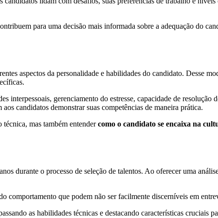
s candidatos lidam com desafios, suas preferências de trabalho e nívei
contribuem para uma decisão mais informada sobre a adequação do candi
rentes aspectos da personalidade e habilidades do candidato. Desse mo
cíficas.
des interpessoais, gerenciamento do estresse, capacidade de resolução
em aos candidatos demonstrar suas competências de maneira prática.
ção técnica, mas também entender
como o candidato se encaixa na cul
anos durante o processo de seleção de talentos. Ao oferecer uma anális
 do comportamento que podem não ser facilmente discerníveis em entrevi
ssando as habilidades técnicas e destacando características cruciais p