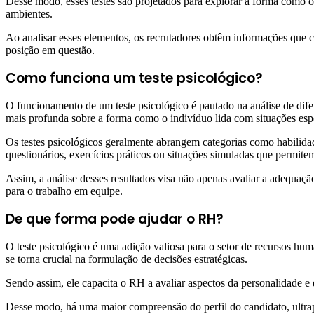
Desse modo, esses testes são projetados para explorar a forma como o
ambientes.
Ao analisar esses elementos, os recrutadores obtêm informações que 
posição em questão.
Como funciona um teste psicológico?
O funcionamento de um teste psicológico é pautado na análise de dife
mais profunda sobre a forma como o indivíduo lida com situações espe
Os testes psicológicos geralmente abrangem categorias como habilida
questionários, exercícios práticos ou situações simuladas que permit
Assim, a análise desses resultados visa não apenas avaliar a adequa
para o trabalho em equipe.
De que forma pode ajudar o RH?
O teste psicológico é uma adição valiosa para o setor de recursos hum
se torna crucial na formulação de decisões estratégicas.
Sendo assim, ele capacita o RH a avaliar aspectos da personalidade e
Desse modo, há uma maior compreensão do perfil do candidato, ultrapa