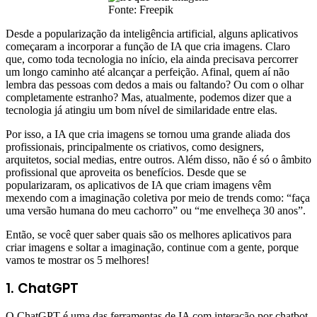
Fonte: Freepik
Desde a popularização da inteligência artificial, alguns aplicativos
começaram a incorporar a função de IA que cria imagens. Claro
que, como toda tecnologia no início, ela ainda precisava percorrer
um longo caminho até alcançar a perfeição. Afinal, quem aí não
lembra das pessoas com dedos a mais ou faltando? Ou com o olhar
completamente estranho? Mas, atualmente, podemos dizer que a
tecnologia já atingiu um bom nível de similaridade entre elas.
Por isso, a IA que cria imagens se tornou uma grande aliada dos
profissionais, principalmente os criativos, como designers,
arquitetos, social medias, entre outros. Além disso, não é só o âmbito
profissional que aproveita os benefícios. Desde que se
popularizaram, os aplicativos de IA que criam imagens vêm
mexendo com a imaginação coletiva por meio de trends como: “faça
uma versão humana do meu cachorro” ou “me envelheça 30 anos”.
Então, se você quer saber quais são os melhores aplicativos para
criar imagens e soltar a imaginação, continue com a gente, porque
vamos te mostrar os 5 melhores!
1. ChatGPT
O ChatGPT é uma das ferramentas de IA com interação por chatbot