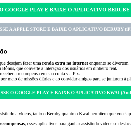
 O GOOGLE PLAY E BAIXE O APLICATIVO BERUBY (
SSE A APPLE STORE E BAIXE O APLICATIVO BERUBY (iPh
mão
 que desejam fazer uma
renda extra na internet
enquanto se divertem.
i Bônus, que converte a interação dos usuários em dinheiro real.
eceber a recompensa em sua conta via Pix.
 por meio de missões diárias e ao convidar amigos para se juntarem à p
SSE O GOOGLE PLAY E BAIXE O APLICATIVO KWAI (Andr
ssistindo a vídeos, tanto o Beruby quanto o Kwai permitem que você a
 recompensas
, esses aplicativos para ganhar assistindo vídeos se des