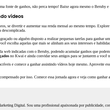
 uma fonte de ganhos, não perca tempo! Baixe agora mesmo o Beruby e 
ndo vídeos
eos, se divertir e aumentar sua renda mensal ao mesmo tempo. Explore
ma descomplicada.
ngraçado ou alguém disposto a realizar pequenas tarefas para ganhar u
ocê escolha aquelas que mais se alinham aos seus interesses e habilida
nas da web indicadas com o Beruby, podendo acumular ganhos que podem 
açados
no Kwai e ainda convidar seus amigos para se juntarem a você n
ncríveis e comece a ganhar assistindo vídeos hoje mesmo. Aproveite es
compensado por isso. Comece essa jornada agora e veja como ganhar ass
keting Digital. Sou uma profissional apaixonada por publicidade, co