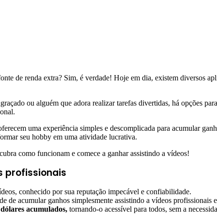
onte de renda extra? Sim, é verdade! Hoje em dia, existem diversos apl
ngraçado ou alguém que adora realizar tarefas divertidas, há opções pa
onal.
 oferecem uma experiência simples e descomplicada para acumular ganhos
sformar seu hobby em uma atividade lucrativa.
ubra como funcionam e comece a ganhar assistindo a vídeos!
 profissionais
ídeos, conhecido por sua reputação impecável e confiabilidade.
e de acumular ganhos simplesmente assistindo a vídeos profissionais e 
dólares acumulados,
tornando-o acessível para todos, sem a necessida