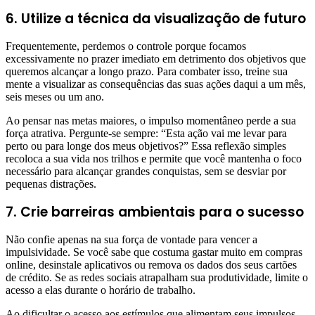
6. Utilize a técnica da visualização de futuro
Frequentemente, perdemos o controle porque focamos
excessivamente no prazer imediato em detrimento dos objetivos que
queremos alcançar a longo prazo. Para combater isso, treine sua
mente a visualizar as consequências das suas ações daqui a um mês,
seis meses ou um ano.
Ao pensar nas metas maiores, o impulso momentâneo perde a sua
força atrativa. Pergunte-se sempre: “Esta ação vai me levar para
perto ou para longe dos meus objetivos?” Essa reflexão simples
recoloca a sua vida nos trilhos e permite que você mantenha o foco
necessário para alcançar grandes conquistas, sem se desviar por
pequenas distrações.
7. Crie barreiras ambientais para o sucesso
Não confie apenas na sua força de vontade para vencer a
impulsividade. Se você sabe que costuma gastar muito em compras
online, desinstale aplicativos ou remova os dados dos seus cartões
de crédito. Se as redes sociais atrapalham sua produtividade, limite o
acesso a elas durante o horário de trabalho.
Ao dificultar o acesso aos estímulos que alimentam seus impulsos,