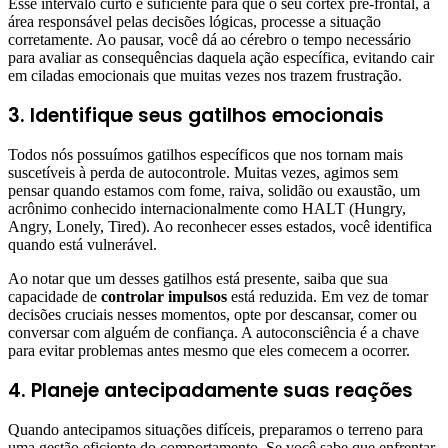
Esse intervalo curto é suficiente para que o seu córtex pré-frontal, a
área responsável pelas decisões lógicas, processe a situação
corretamente. Ao pausar, você dá ao cérebro o tempo necessário
para avaliar as consequências daquela ação específica, evitando cair
em ciladas emocionais que muitas vezes nos trazem frustração.
3. Identifique seus gatilhos emocionais
Todos nós possuímos gatilhos específicos que nos tornam mais
suscetíveis à perda de autocontrole. Muitas vezes, agimos sem
pensar quando estamos com fome, raiva, solidão ou exaustão, um
acrônimo conhecido internacionalmente como HALT (Hungry,
Angry, Lonely, Tired). Ao reconhecer esses estados, você identifica
quando está vulnerável.
Ao notar que um desses gatilhos está presente, saiba que sua
capacidade de
controlar impulsos
está reduzida. Em vez de tomar
decisões cruciais nesses momentos, opte por descansar, comer ou
conversar com alguém de confiança. A autoconsciência é a chave
para evitar problemas antes mesmo que eles comecem a ocorrer.
4. Planeje antecipadamente suas reações
Quando antecipamos situações difíceis, preparamos o terreno para
uma gestão eficiente do comportamento. Se você sabe que enfrentar